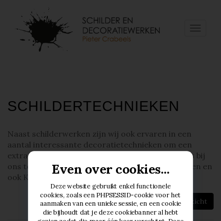
Toggle
naviga
SCHILDERTECHNIEKEN
Naast schilderwerken zijn wij ook ervaren in een
aantal interessante decoratietechnieken om een
extra cachet te geven aan uw interieur. U kan dus bij
Even over cookies...
ons terecht voor de expertise in Stucco technieken en
ook Kaleiwerken.
Deze website gebruikt enkel functionele
cookies, zoals een PHPSESSID-cookie voor het
Keer terug naar het overzicht
aanmaken van een unieke sessie, en een cookie
die bijhoudt dat je deze cookiebanner al hebt
gezien zodat die maar één keer verschijnt. Deze